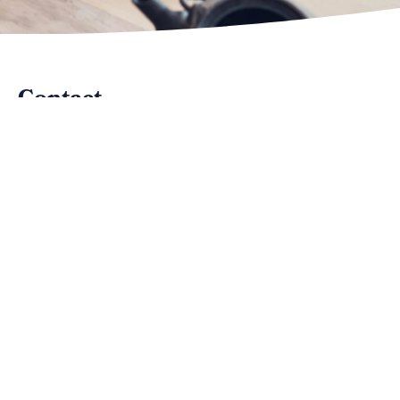
Contact
Vous souhaitez des informations complémentaires
sur le secteur privé des jeux de hasard en Belgique et
sur BAGO ?
Remplissez le formulaire ci-dessous et nous vous
contacterons dès que possible.
Nom*
E-mail*