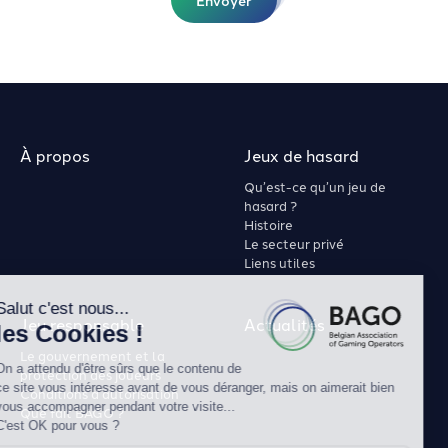
À propos
Jeux de hasard
Qu’est-ce qu’un jeu de
hasard ?
Histoire
Le secteur privé
Liens utiles
Jeu responsable
Actualités
Le gouvernement et la
protection des joueurs
Conditions d’autorisation
Que fait BAGO ?