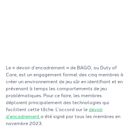
Que fait BAGO ?
Ce segment montre les initiatives prises par les
membres de BAGO au cours des dernières années
pour créer un environnement de jeu plus sûr.
FR
NL
BAGO – Duty of Care
Le « devoir d’encadrement » de BAGO, ou Duty of
Care, est un engagement formel des cinq membres à
créer un environnement de jeu sûr en identifiant et en
prévenant à temps les comportements de jeu
problématiques. Pour ce faire, les membres
déploient principalement des technologies qui
facilitent cette tâche. L’accord sur le
devoir
d’encadrement
a été signé par tous les membres en
novembre 2023.