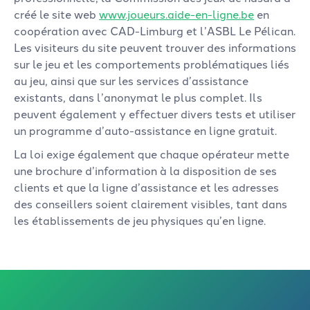
créé le site web
www.joueurs.aide-en-ligne.be
en
coopération avec CAD-Limburg et l’ASBL Le Pélican.
Les visiteurs du site peuvent trouver des informations
sur le jeu et les comportements problématiques liés
au jeu, ainsi que sur les services d’assistance
existants, dans l’anonymat le plus complet. Ils
peuvent également y effectuer divers tests et utiliser
un programme d’auto-assistance en ligne gratuit.
La loi exige également que chaque opérateur mette
une brochure d’information à la disposition de ses
clients et que la ligne d’assistance et les adresses
des conseillers soient clairement visibles, tant dans
les établissements de jeu physiques qu’en ligne.