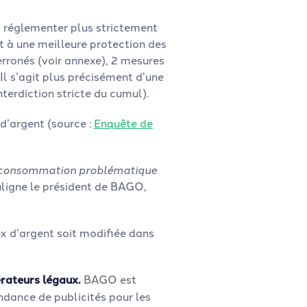
à réglementer plus strictement
nt à une meilleure protection des
rronés (voir annexe), 2 mesures
Il s’agit plus précisément d’une
nterdiction stricte du cumul).
d’argent (source :
Enquête de
la consommation problématique
uligne le président de BAGO,
ux d’argent soit modifiée dans
érateurs légaux.
BAGO est
ndance de publicités pour les