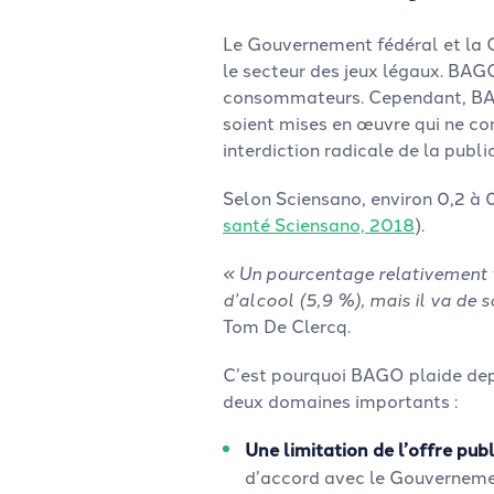
Le Gouvernement fédéral et la C
le secteur des jeux légaux. BAGO
consommateurs. Cependant, BAGO 
soient mises en œuvre qui ne con
interdiction radicale de la publi
Selon Sciensano, environ 0,2 à 
santé Sciensano, 2018
).
« Un pourcentage relativement 
d’alcool (5,9 %), mais il va de 
Tom De Clercq.
C’est pourquoi BAGO plaide depui
deux domaines importants :
Une limitation de l’offre pub
d’accord avec le Gouvernement