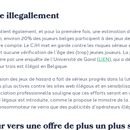
e illegallement
ient également, et pour la première fois, une estimation de 
n, environ 20% des joueurs belges participent à des jeux de
dre compte. Le CJH met en garde contre les risques sérieux
t aucune vérification de l’âge des (trop) jeunes joueurs. L
ère par une enquête de l’Université de Gand (
LIEN
), qui a 
r trois est illégal en Belgique.
n des jeux de hasard a fait de sérieux progrès dans la lut
 plus actives contre les sites web illégaux et en sensibil
ation professionnelle souligne que ces efforts seront en va
d légaux est introduite, comme le propose le ministre de la
onsommateur ne verra que des publicités d’opérateurs illég
r vers une offre de plus un plus 