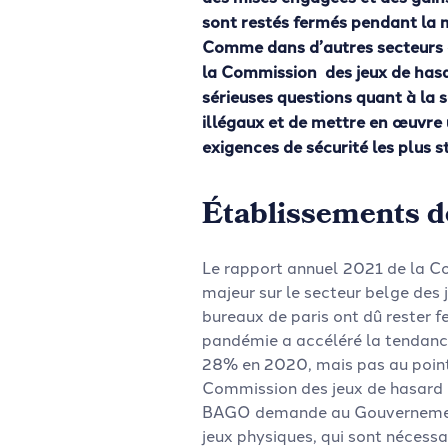
sont restés fermés pendant la m
Comme dans d’autres secteurs 
la Commission des jeux de hasar
sérieuses questions quant à la 
illégaux et de mettre en œuvre 
exigences de sécurité les plus st
Établissements d
Le rapport annuel 2021 de la C
majeur sur le secteur belge des 
bureaux de paris ont dû rester 
pandémie a accéléré la tendance 
28% en 2020, mais pas au point 
Commission des jeux de hasard 
BAGO demande au Gouvernement d
jeux physiques, qui sont nécessa