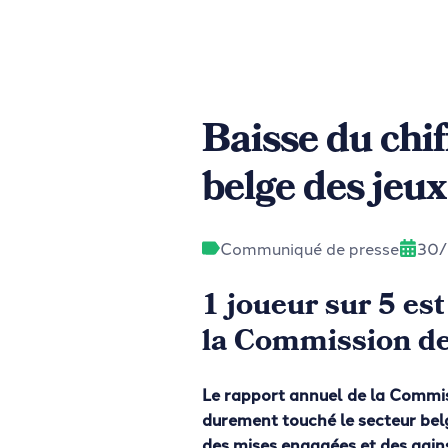
Baisse du chif
belge des jeu
Communiqué de presse
30/
1 joueur sur 5 est
la Commission de
Le rapport annuel de la Commis
durement touché le secteur bel
des mises engagées et des gains