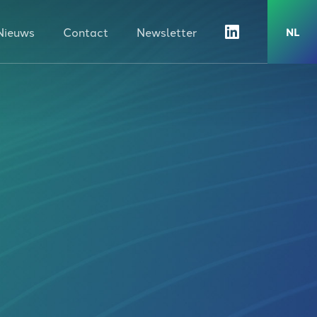
Nieuws
Contact
Newsletter
NL