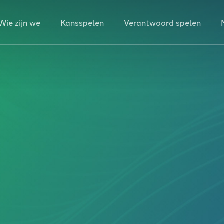
Wie zijn we
Kansspelen
Verantwoord spelen
Wat zijn kansspelen?
De overheid en
spelersbescherming
Kansspelen zijn van alle
tijden
Vergunningsvoorwaarden
De markt van de vergunde
Wat doet BAGO?
operatoren
Barometer
Nuttige links