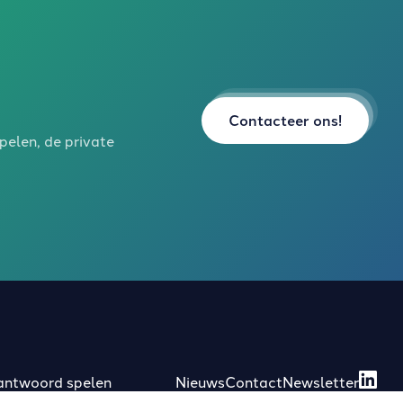
Contacteer ons!
pelen, de private
antwoord spelen
Nieuws
Contact
Newsletter