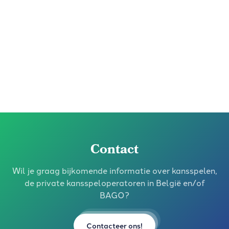
Ik ga akkoord met het ontvangen van de
nieuwsbrief van BAGO en bevestig dat ik het
privacybeleid
heb gelezen.
Aanmelden
NL
FR
Contact
Wil je graag bijkomende informatie over kansspelen,
de private kansspeloperatoren in België en/of
BAGO?
Contacteer ons!