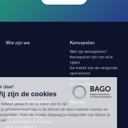
Wie zijn we
Kansspelen
Wat zijn kansspelen?
Kansspelen zijn van alle
tijden
De markt van de vergunde
operatoren
Barometer
Nuttige links
Verantwoord spelen
Nieuws
De overheid en
spelersbescherming
Vergunningsvoorwaarden
Wat doet BAGO?