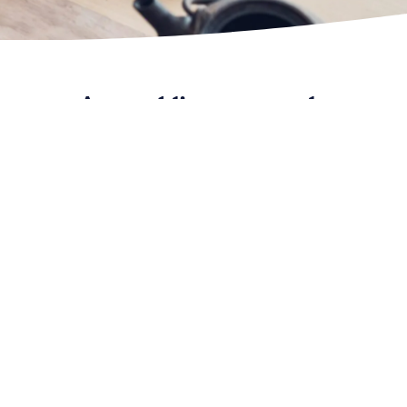
Aanmeldingen voor de
nieuwsbrief
Vul het formulier in om ons laatste nieuws te
ontvangen. Wij hechten veel belang aan uw privacy.
Voornaam*
Naam*
E-mailadres