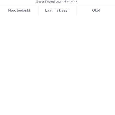
Publicatie
Sciensano-cijfers bevestigen nood aan
gerichter kansspelbeleid
Lees meer
Contact
Wil je graag bijkomende informatie over kansspelen,
de private kansspeloperatoren in België en/of
BAGO?
Contacteer ons!